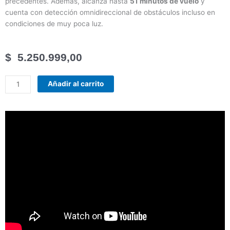
precedentes. Además, alcanza hasta
51 minutos de vuelo
y
cuenta con detección omnidireccional de obstáculos incluso en
condiciones de muy poca luz.
$
5.250.999,00
🚀
Añadir al carrito
DJI
Mavic
4
Pro
combo
Fly
More
control
RC2
cantidad