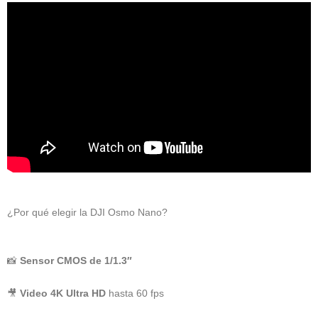
Nano
128
GB
cantidad
¿Por qué elegir la DJI Osmo Nano?
📸
Sensor CMOS de 1/1.3″
🎥
Video 4K Ultra HD
hasta 60 fps