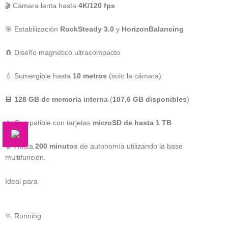
🎬 Cámara lenta hasta
4K/120 fps
🎯 Estabilización
RockSteady 3.0
y
HorizonBalancing
🧲 Diseño magnético ultracompacto
💧 Sumergible hasta
10 metros
(solo la cámara)
💾
128 GB de memoria interna
(
107,6 GB disponibles
)
📱 Compatible con tarjetas
microSD de hasta 1 TB
🔋 Hasta
200 minutos
de autonomía utilizando la base
multifunción.
Ideal para
🏃 Running